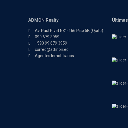
ADMON Realty
Últimas
Av. Paúl Rivet N31-166 Piso 5B (Quito)
099 679 3959
+593 99 679 3959
correo@admon.ec
Agentes Inmobiliarios