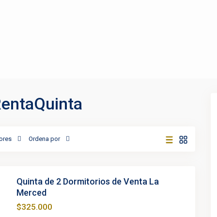
RentaQuinta
ores
Ordena por
Quinta de 2 Dormitorios de Venta La
Merced
$325.000