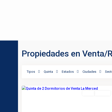
Propiedades en Venta/
Valle
de
Los
Tipos
Quinta
Estados
Ciudades
Sect
Chillos
,
17
Quito
Venta
Vendido