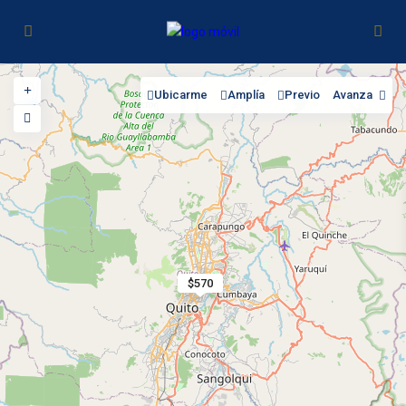
Ubicarme
Amplía
Previo
Avanza
$570