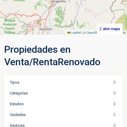
abrir mapa
Leaflet
|
©
OpenStreetMap
contributors
Propiedades en
Venta/RentaRenovado
Tipos
Categorías
Estados
Ciudades
Sectores