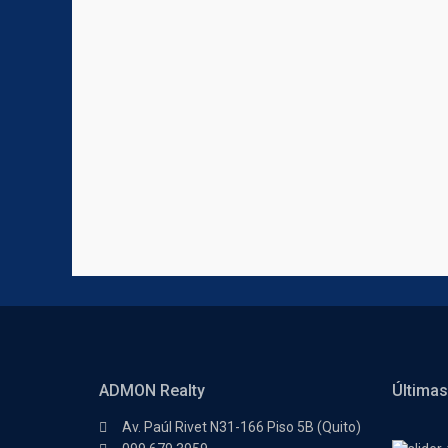
ADMON Realty
Últimas
Av. Paúl Rivet N31-166 Piso 5B (Quito)