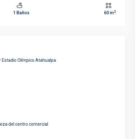
2
1 Baños
60 m
or Estadio Olímpico Atahualpa.
pieza del centro comercial