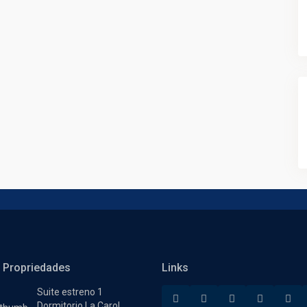
 Propriedades
Links
Suite estreno 1
Dormitorio La Carol...