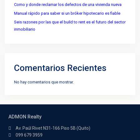
Como y donde reclamar los defectos de una vivienda nueva
Manual rápido para saber si un bróker hipotecario es fiable
Seis razones por las que el build to rent es el futuro del sector
inmobiliario
Comentarios Recientes
No hay comentarios que mostrar.
ADMON Realty
Av. Paúl Rivet N31-166 Piso 5B (Quito)
099 679 3959