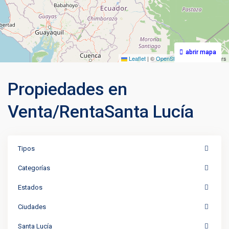
abrir mapa
Leaflet
|
©
OpenStreetMap
contributors
Propiedades en
Venta/RentaSanta Lucía
Tipos
Categorías
Estados
Ciudades
Santa Lucía