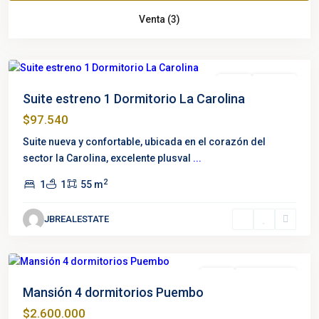
La
Venta (3)
Carolina
,
Quito
Destacado
Venta
Estrenar
Suite estreno 1 Dormitorio La Carolina
$97.540
Suite nueva y confortable, ubicada en el corazón del
sector la Carolina, excelente plusval
...
2
1
1
55 m
La
JBREALESTATE
Palma
,
Puembo
Destacado
Venta
Oportunidad
Mansión 4 dormitorios Puembo
$2.600.000
Av.