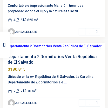
República
Confortable e impresionante Mansión, hermosa
de
propiedad donde el lujo y la naturaleza se fu
...
El
2
4
5
825 m
Salvador
,
La
JBREALESTATE
Carolina
,
Quito
Destacado
Venta
Nuevo
Departamento 2 Dormitorios Venta República
de El Salvado...
$180.815
Ubicado en la Av. República de El Salvador, La Carolina.
Departamento de 2 dormitorios a e
...
2
2
2
78 m
JBREALESTATE