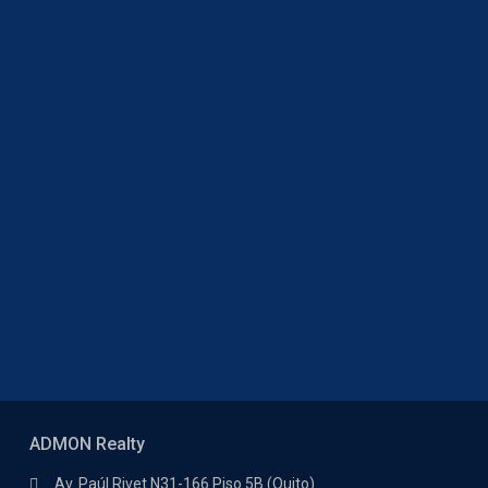
ADMON Realty
Av. Paúl Rivet N31-166 Piso 5B (Quito)