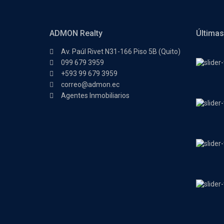
ADMON Realty
Últimas
Av. Paúl Rivet N31-166 Piso 5B (Quito)
099 679 3959
+593 99 679 3959
correo@admon.ec
Agentes Inmobiliarios