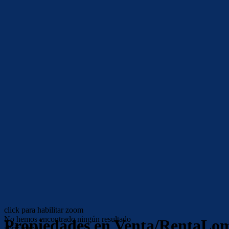
click para habilitar zoom
No hemos encontrado ningún resultado
Propiedades en Venta/RentaLom
abrir mapa