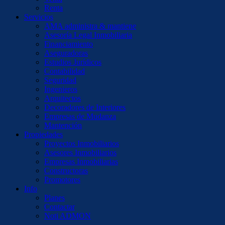
Renta
Servicios
AMA administra & mantiene
Asesoría Legal Inmobiliaria
Financiamiento
Aseguradoras
Estudios Jurídicos
Contabilidad
Seguridad
Ingenieros
Arquitectos
Decoradores de Interiores
Empresas de Mudanza
Mantención
Propiedades
Proyectos Inmobiliarios
Asesores Inmobiliarios
Empresas Inmobiliarias
Constructoras
Promotores
Info
Planes
Contactar
Noti ADMON