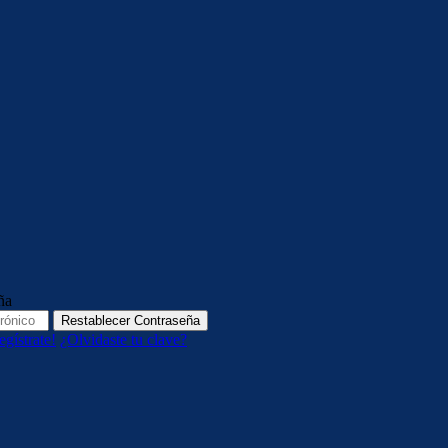
ña
Restablecer Contraseña
egístrate!
¿Olvidaste tu clave?