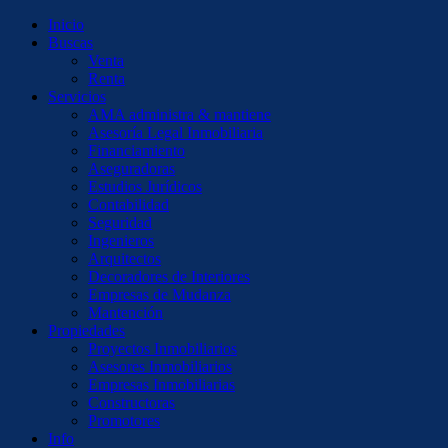
Inicio
Buscas
Venta
Renta
Servicios
AMA administra & mantiene
Asesoría Legal Inmobiliaria
Financiamiento
Aseguradoras
Estudios Jurídicos
Contabilidad
Seguridad
Ingenieros
Arquitectos
Decoradores de Interiores
Empresas de Mudanza
Mantención
Propiedades
Proyectos Inmobiliarios
Asesores Inmobiliarios
Empresas Inmobiliarias
Constructoras
Promotores
Info