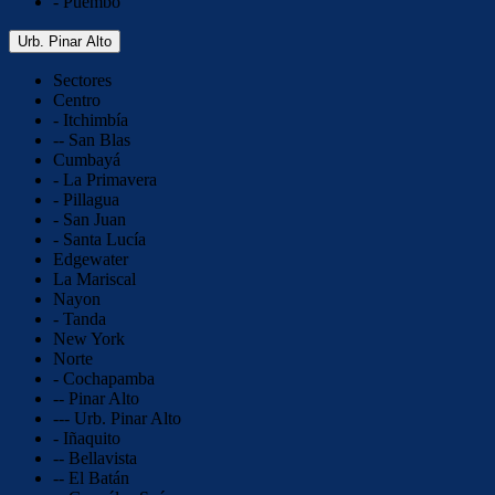
- Puembo
Urb. Pinar Alto
Sectores
Centro
- Itchimbía
-- San Blas
Cumbayá
- La Primavera
- Pillagua
- San Juan
- Santa Lucía
Edgewater
La Mariscal
Nayon
- Tanda
New York
Norte
- Cochapamba
-- Pinar Alto
--- Urb. Pinar Alto
- Iñaquito
-- Bellavista
-- El Batán