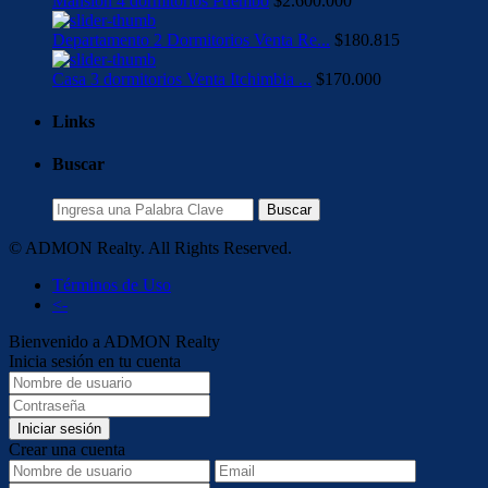
Mansión 4 dormitorios Puembo
$2.600.000
Departamento 2 Dormitorios Venta Re...
$180.815
Casa 3 dormitorios Venta Itchimbia ...
$170.000
Links
Buscar
Buscar:
Buscar
© ADMON Realty. All Rights Reserved.
Términos de Uso
<-
Bienvenido a ADMON Realty
Inicia sesión en tu cuenta
Iniciar sesión
Crear una cuenta