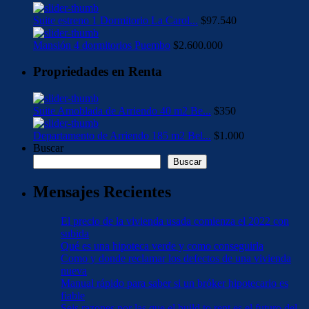
Suite estreno 1 Dormitorio La Carol...
$97.540
Mansión 4 dormitorios Puembo
$2.600.000
Propriedades en Renta
Suite Amoblada de Arriendo 40 m2 Be...
$350
Departamento de Arriendo 185 m2 Bel...
$1.000
Buscar
Buscar
Mensajes Recientes
El precio de la vivienda usada comienza el 2022 con
subida
Qué es una hipoteca verde y como conseguirla
Como y donde reclamar los defectos de una vivienda
nueva
Manual rápido para saber si un bróker hipotecario es
fiable
Seis razones por las que el build to rent es el futuro del