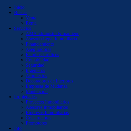
Inicio
Buscas
Venta
Renta
Servicios
AMA administra & mantiene
Asesoría Legal Inmobiliaria
Financiamiento
Aseguradoras
Estudios Jurídicos
Contabilidad
Seguridad
Ingenieros
Arquitectos
Decoradores de Interiores
Empresas de Mudanza
Mantención
Propiedades
Proyectos Inmobiliarios
Asesores Inmobiliarios
Empresas Inmobiliarias
Constructoras
Promotores
Info