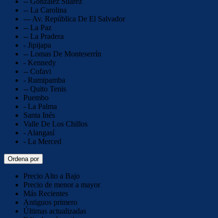
-- González Suárez
-- La Carolina
--- Av. República De El Salvador
-- La Paz
-- La Pradera
- Jipijapa
-- Lomas De Monteserrín
- Kennedy
-- Cofavi
- Rumipamba
-- Quito Tenis
Puembo
- La Palma
Santa Inés
Valle De Los Chillos
- Alangasí
- La Merced
Ordena por
Precio Alto a Bajo
Precio de menor a mayor
Más Recientes
Antiguos primero
Últimas actualizadas