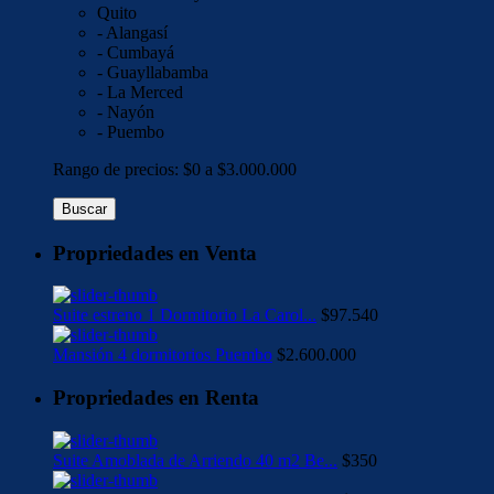
Quito
- Alangasí
- Cumbayá
- Guayllabamba
- La Merced
- Nayón
- Puembo
Rango de precios:
$0 a $3.000.000
Buscar
Propriedades en Venta
Suite estreno 1 Dormitorio La Carol...
$97.540
Mansión 4 dormitorios Puembo
$2.600.000
Propriedades en Renta
Suite Amoblada de Arriendo 40 m2 Be...
$350