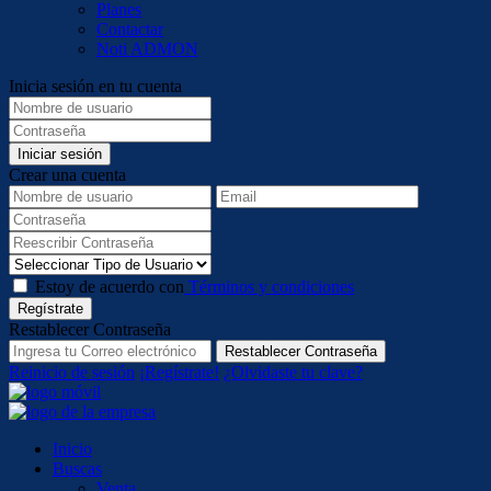
Planes
Contactar
Noti ADMON
Inicia sesión en tu cuenta
Iniciar sesión
Crear una cuenta
Estoy de acuerdo con
Términos y condiciones
Regístrate
Restablecer Contraseña
Restablecer Contraseña
Reinicio de sesión
¡Regístrate!
¿Olvidaste tu clave?
Inicio
Buscas
Venta