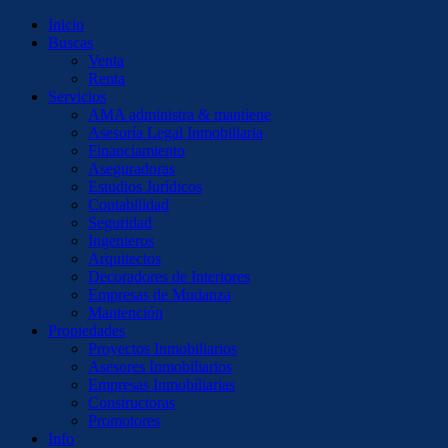
Inicio
Buscas
Venta
Renta
Servicios
AMA administra & mantiene
Asesoría Legal Inmobiliaria
Financiamiento
Aseguradoras
Estudios Jurídicos
Contabilidad
Seguridad
Ingenieros
Arquitectos
Decoradores de Interiores
Empresas de Mudanza
Mantención
Propiedades
Proyectos Inmobiliarios
Asesores Inmobiliarios
Empresas Inmobiliarias
Constructoras
Promotores
Info