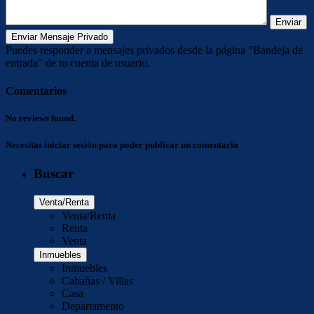
Puedes responder a mensajes privados desde la página "Bandeja de
entrada" de tu cuenta de usuario.
Comentarios
No reviews found.
Necesitas
iniciar sesión
para poder publicar un comentario
Buscar
Venta/Renta
Venta/Renta
Renta
Venta
Inmuebles
Inmuebles
Cabañas / Villas
Casa
Departamento