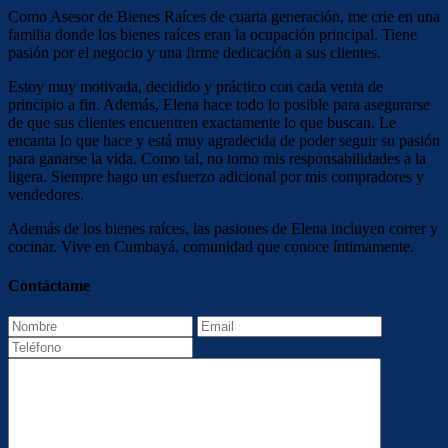
Como Asesor de Bienes Raíces de cuarta generación, me crie en una
familia donde los bienes raíces eran la ocupación principal. Tiene
pasión por el negocio y una firme dedicación a sus clientes.
Estoy muy motivada, decidido y práctico con cada venta de
principio a fin. Además, Elena hace todo lo posible para asegurarse
de que sus clientes encuentren exactamente lo que buscan. Le
encanta lo que hace y está muy agradecida de poder seguir su pasión
para ganarse la vida. Como tal, no tomo mis responsabilidades a la
ligera. Siempre hago un esfuerzo adicional por mis compradores y
vendedores.
Además de los bienes raíces, las pasiones de Elena incluyen correr y
cocinar. Vive en Cumbayá, comunidad que conoce íntimamente.
Contáctame