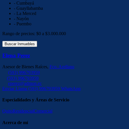
- Cumbayá
- Guayllabamba
- La Merced
- Nayón
- Puembo
Rango de precios:
$0 a $3.000.000
Buscar Inmuebles
Elena Perez
Asesor de Bienes Raíces,
Fco. Arellano
(593) 996793959
(593) 996793959
eperez@admon.ec
Enviar
Llama
(593) 996793959
WhatsApp
Especialidades y Áreas de Servicio
Quito
Residencial
Comercial
Acerca de mí