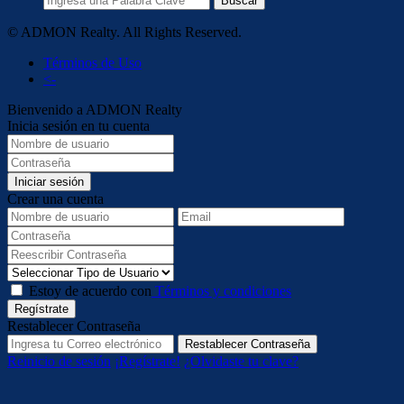
Buscar
© ADMON Realty. All Rights Reserved.
Términos de Uso
<-
Bienvenido a ADMON Realty
Inicia sesión en tu cuenta
Iniciar sesión
Crear una cuenta
Estoy de acuerdo con
Términos y condiciones
Regístrate
Restablecer Contraseña
Restablecer Contraseña
Reinicio de sesión
¡Regístrate!
¿Olvidaste tu clave?