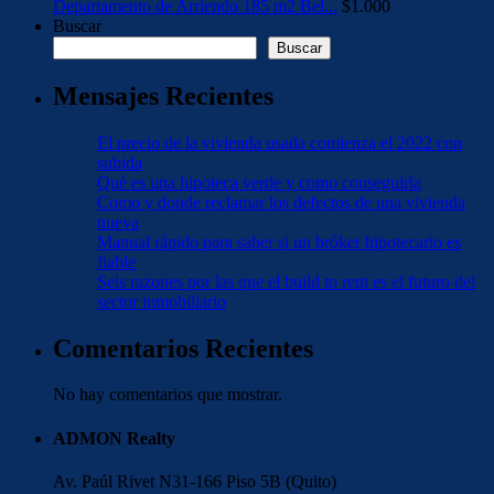
Departamento de Arriendo 185 m2 Bel...
$1.000
Buscar
Buscar
Mensajes Recientes
El precio de la vivienda usada comienza el 2022 con
subida
Qué es una hipoteca verde y como conseguirla
Como y donde reclamar los defectos de una vivienda
nueva
Manual rápido para saber si un bróker hipotecario es
fiable
Seis razones por las que el build to rent es el futuro del
sector inmobiliario
Comentarios Recientes
No hay comentarios que mostrar.
ADMON Realty
Av. Paúl Rivet N31-166 Piso 5B (Quito)