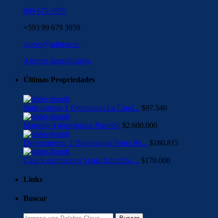
099 679 3959
+593 99 679 3959
correo@admon.ec
Agentes Inmobiliarios
Últimas Propriedades
Suite estreno 1 Dormitorio La Carol...
$97.540
Mansión 4 dormitorios Puembo
$2.600.000
Departamento 2 Dormitorios Venta Re...
$180.815
Casa 3 dormitorios Venta Itchimbia ...
$170.000
Links
Buscar
Buscar: