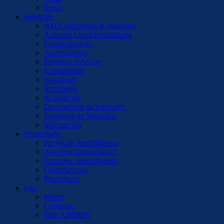
Renta
Servicios
AMA administra & mantiene
Asesoría Legal Inmobiliaria
Financiamiento
Aseguradoras
Estudios Jurídicos
Contabilidad
Seguridad
Ingenieros
Arquitectos
Decoradores de Interiores
Empresas de Mudanza
Mantención
Propiedades
Proyectos Inmobiliarios
Asesores Inmobiliarios
Empresas Inmobiliarias
Constructoras
Promotores
Info
Planes
Contactar
Noti ADMON