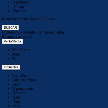
- La Merced
- Nayón
- Puembo
Rango de precios:
$0 a $3.000.000
BUSCAR
Encontramos
0
resultados.
Ver resultados
Búsqueda avanzada
Venta/Renta
Venta/Renta
Renta
Venta
Inmuebles
Inmuebles
Cabañas / Villas
Casa
Departamento
- Duplex
- Loft
- Suite
Finca