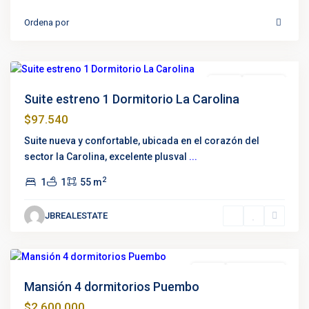
La
Ordena por
Carolina
,
Quito
Destacado
Venta
Estrenar
Suite estreno 1 Dormitorio La Carolina
$97.540
Suite nueva y confortable, ubicada en el corazón del
sector la Carolina, excelente plusval
...
2
1
1
55 m
La
JBREALESTATE
Palma
,
Puembo
Destacado
Venta
Oportunidad
Mansión 4 dormitorios Puembo
$2.600.000