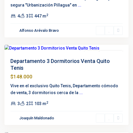
segura "Urbanización Pillagua" en
...
2
4
3
447 m
Quito
Alfonso Arévalo Bravo
Tenis
,
Quito
Venta
Negociable
Departamento 3 Dormitorios Venta Quito
Tenis
$148.000
Vive en el exclusivo Quito Tenis, Departamento cómodo
de venta, 3 dormitorios cerca de la
...
2
3
2
103 m
Joaquín Maldonado
Bellavista
,
Quito