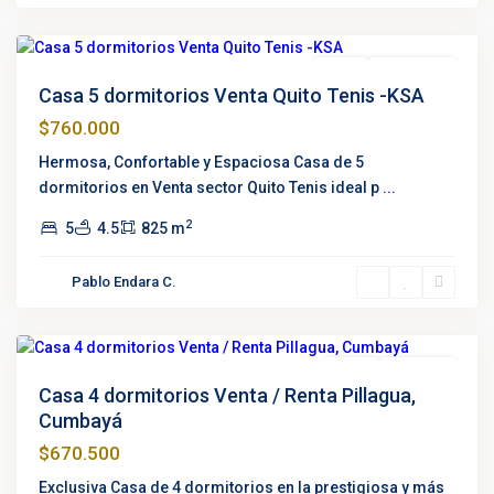
Quito
Destacado
Venta
Negociable
Casa 5 dormitorios Venta Quito Tenis -KSA
$760.000
Hermosa, Confortable y Espaciosa Casa de 5
dormitorios en Venta sector Quito Tenis ideal p
...
2
5
4.5
825 m
Pablo Endara C.
Pillagua
,
Cumbayá
Venta
En Pausa
Casa 4 dormitorios Venta / Renta Pillagua,
Cumbayá
$670.500
Exclusiva Casa de 4 dormitorios en la prestigiosa y más