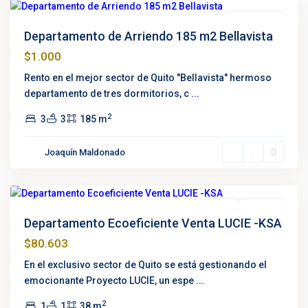
Renta
Negociable
Departamento de Arriendo 185 m2 Bellavista
$1.000
Rento en el mejor sector de Quito "Bellavista" hermoso
departamento de tres dormitorios, c
...
2
3
3
185 m
La
Joaquín Maldonado
Pradera
,
Quito
Venta
Proyecto
Departamento Ecoeficiente Venta LUCIE -KSA
$80.603
En el exclusivo sector de Quito se está gestionando el
emocionante Proyecto LUCIE, un espe
...
2
1
1
38 m