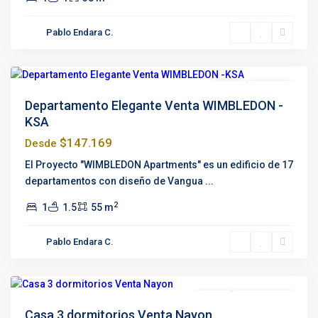
Quito
Pablo Endara C.
Tenis
,
Quito
Venta
Proyecto
Departamento Elegante Venta WIMBLEDON -
KSA
$147.169
Desde
El Proyecto "WIMBLEDON Apartments" es un edificio de 17
departamentos con diseño de Vangua
...
2
1
1.5
55 m
Pablo Endara C.
Nayon
,
Quito
Venta
Oportunidad
Casa 3 dormitorios Venta Nayon