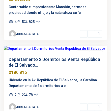
Av.
República
Confortable e impresionante Mansión, hermosa
de
propiedad donde el lujo y la naturaleza se fu
...
El
2
4
5
825 m
Salvador
,
La
JBREALESTATE
Carolina
,
Quito
Destacado
Venta
Nuevo
Departamento 2 Dormitorios Venta República
de El Salvado...
$180.815
Ubicado en la Av. República de El Salvador, La Carolina.
Departamento de 2 dormitorios a e
...
2
2
2
78 m
Quito
JBREALESTATE
Tenis
,