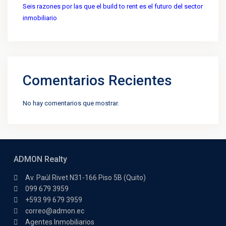
Seis razones por las que el build to rent es el futuro del sector
inmobiliario
Comentarios Recientes
No hay comentarios que mostrar.
ADMON Realty
Av. Paúl Rivet N31-166 Piso 5B (Quito)
099 679 3959
+593 99 679 3959
correo@admon.ec
Agentes Inmobiliarios