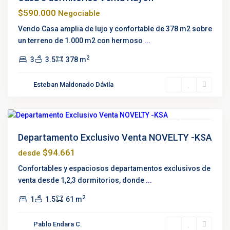
$590.000
Negociable
Vendo Casa amplia de lujo y confortable de 378 m2 sobre
un terreno de 1.000 m2 con hermoso
...
2
3
3.5
378 m
Cofavi
,
Esteban Maldonado Dávila
Kennedy
,
Quito
Venta
Proyecto
Departamento Exclusivo Venta NOVELTY -KSA
$94.661
desde
Confortables y espaciosos departamentos exclusivos de
venta desde 1,2,3 dormitorios, donde
...
2
1
1.5
61 m
Pablo Endara C.