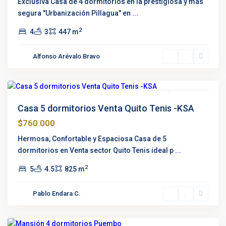
Exclusiva Casa de 4 dormitorios en la prestigiosa y más
segura "Urbanización Pillagua" en
...
2
4
3
447 m
Quito
Alfonso Arévalo Bravo
Tenis
,
Quito
Destacado
Venta
Negociable
Casa 5 dormitorios Venta Quito Tenis -KSA
$760.000
Hermosa, Confortable y Espaciosa Casa de 5
dormitorios en Venta sector Quito Tenis ideal p
...
2
5
4.5
825 m
La
Pablo Endara C.
Palma
,
Puembo