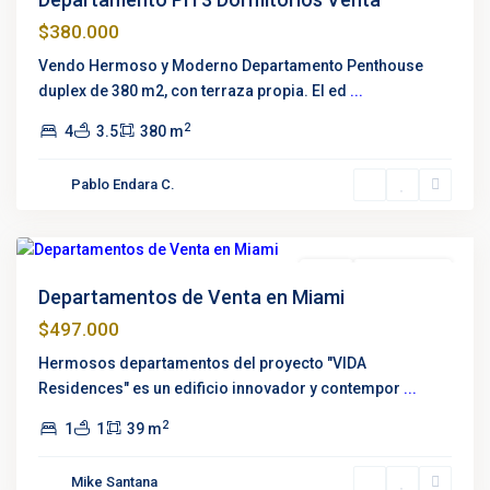
$380.000
Vendo Hermoso y Moderno Departamento Penthouse
duplex de 380 m2, con terraza propia. El ed
...
2
4
3.5
380 m
Pablo Endara C.
Edgewater
,
Miami
Venta
Construcción
Departamentos de Venta en Miami
$497.000
Hermosos departamentos del proyecto "VIDA
Residences" es un edificio innovador y contempor
...
2
1
1
39 m
Mike Santana
Nayon
,