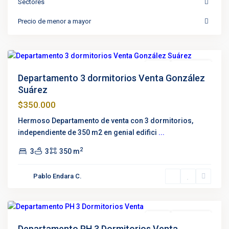
Sectores
González
Precio de menor a mayor
Suárez
,
Quito
Destacado
Venta
Negociable
Departamento 3 dormitorios Venta González
Suárez
$350.000
Hermoso Departamento de venta con 3 dormitorios,
independiente de 350 m2 en genial edifici
...
2
3
3
350 m
Lomas
de
Pablo Endara C.
Monteserrín
,
Quito
Venta
Negociable
Departamento PH 3 Dormitorios Venta