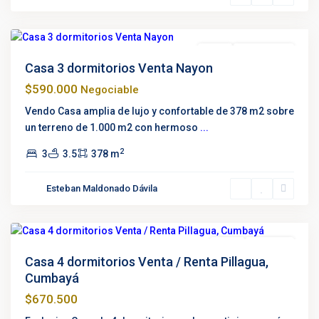
Quito
Venta
Oportunidad
Casa 3 dormitorios Venta Nayon
$590.000
Negociable
Vendo Casa amplia de lujo y confortable de 378 m2 sobre
un terreno de 1.000 m2 con hermoso
...
2
3
3.5
378 m
Esteban Maldonado Dávila
Pillagua
,
Cumbayá
Venta
En Pausa
Casa 4 dormitorios Venta / Renta Pillagua,
Cumbayá
$670.500