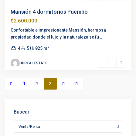
Destacado
Venta
Oportunidad
Mansión 4 dormitorios Puembo
$2.600.000
Confortable e impresionante Mansión, hermosa
propiedad donde el lujo y la naturaleza se fu
...
2
4
5
825 m
JBREALESTATE
1
2
3
Buscar
Venta/Renta